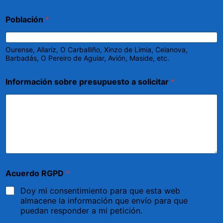
Población
*
Ourense, Allariz, O Carballiño, Xinzo de Limia, Celanova,
Barbadás, O Pereiro de Aguiar, Avión, Maside, etc.
Información sobre presupuesto a solicitar
*
Acuerdo RGPD
*
Doy mi consentimiento para que esta web
almacene la información que envío para que
puedan responder a mi petición.