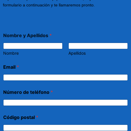
formulario a continuación y te llamaremos pronto.
Nombre y Apellidos
*
Nombre
Apellidos
Email
*
Número de teléfono
*
Código postal
*