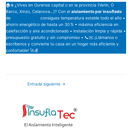
🏠❄️ ¿Vives en Ourense capital o en la provincia (Verín, O
Barco, Xinzo, Celanova…)? Con el
aislamiento por insuflado
de
AislaOurense
consigues temperatura estable todo el año •
ahorro energético de hasta un 30 % • máxima eficiencia en
calefacción y aire acondicionado • instalación limpia y rápida •
presupuesto gratuito y sin compromiso • 📞✉️ ¡Llámanos o
escríbenos y convierte tu casa en un hogar más eficiente y
confortable! 🚀💰
Entrada siguiente
→