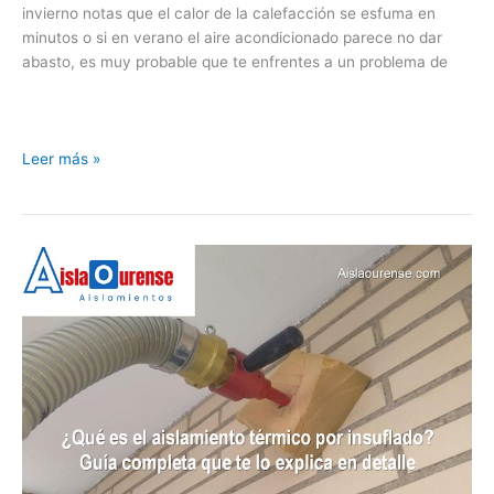
invierno notas que el calor de la calefacción se esfuma en
minutos o si en verano el aire acondicionado parece no dar
abasto, es muy probable que te enfrentes a un problema de
Leer más »
¿Qué
es
el
aislamiento
térmico
por
insuflado?