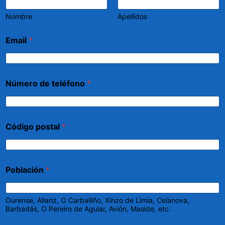
Nombre
Apellidos
Email
*
Número de teléfono
*
Código postal
*
Población
*
Ourense, Allariz, O Carballiño, Xinzo de Limia, Celanova,
Barbadás, O Pereiro de Aguiar, Avión, Maside, etc.