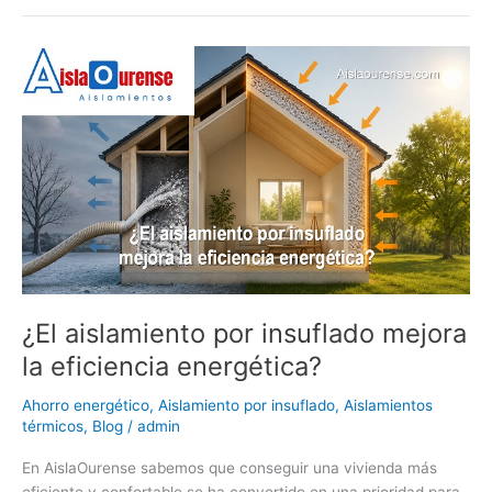
¿El
aislamiento
por
insuflado
mejora
la
eficiencia
energética?
¿El aislamiento por insuflado mejora
la eficiencia energética?
Ahorro energético
,
Aislamiento por insuflado
,
Aislamientos
térmicos
,
Blog
/
admin
En AislaOurense sabemos que conseguir una vivienda más
eficiente y confortable se ha convertido en una prioridad para